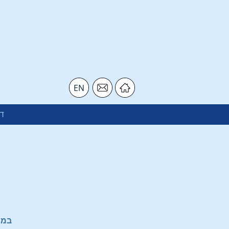
EN
ד
במה