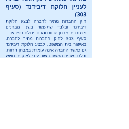
לעניין חלוקת דיבידנד (סעיף
303)
חוק החברות מתיר לחברה לבצע חלוקת
דיבידנד ובלבד שתעמוד בשני מבחנים
מצטברים מבחן הרווח ומבחן יכולת הפירעון.
סעיף 303 לחוק החברות מתיר לחברה,
באישור בית המשפט, לבצע חלוקת דיבידנד
גם כאשר החברה אינה עומדת במבחן הרווח,
ובלבד שבית המשפט שוכנע כי לא קיים חשש
סביר שהרכישה תמנע מהחברה את היכולת
לעמוד בהתחייבויותיה בהגיע מועד קיומן.
לראש הדף
דף הבית
|
אודות
|
שירותים
|
פרסומים
|
לקוחות
|
צור קשר